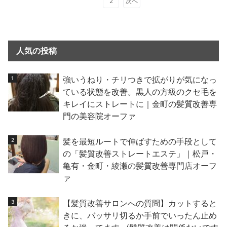
1
2
次へ
人気の投稿
強いうねり・チリつきで拡がりが気になっ
ている状態を改善。黒人の方級のクセ毛を
キレイにストレートに｜金町の髪質改善専
門の美容院オーファ
髪を最短ルートで伸ばすための手段として
の「髪質改善ストレートエステ」｜松戸・
亀有・金町・綾瀬の髪質改善専門店オーフ
ァ
【髪質改善サロンへの質問】カットすると
きに、バッサリ切るか手前でいったん止め